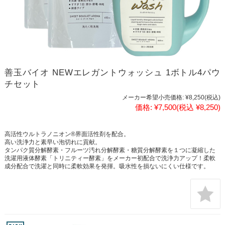
善玉バイオ NEWエレガントウォッシュ 1ボトル4パウ
チセット
メーカー希望小売価格:
¥8,250
(税込)
価格:
¥7,500
(税込 ¥8,250)
高活性ウルトラノニオン®界面活性剤を配合。
高い洗浄力と素早い泡切れに貢献。
タンパク質分解酵素・フルーツ汚れ分解酵素・糖質分解酵素を１つに凝縮した
洗濯用液体酵素「トリニティー酵素」をメーカー初配合で洗浄力アップ！柔軟
成分配合で洗濯と同時に柔軟効果を発揮。吸水性を損ないにくい仕様です。