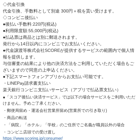
◇代金引換
代金引換、手数料として別途 300円＋税を貰い受けます。
◇コンビニ後払い
●後払い手数料:220円(税込)
●利用限度額:55,000円(税込)
●払込票は商品とは別に郵送されます。
発行から14日以内にコンビニでお支払いください。
●代金譲渡等株式会社SCOREが提供するサービスの範囲内で個人情
報を提供します。
与信審査の結果により他の決済方法をご利用していただく場合もご
ざいますので同意の上申込ください。
●下記スマートフォンアプリからお支払い可能です。
・LINEPay請求書支払い
楽天銀行コンビニ支払いサービス（アプリで払込票支払い）
●「スコア後払い決済サービス」では以下の場合サービスをご利用いただ
けません。予めご了承ください。
・郵便局留め・運送会社営業所留め(営業所での引き取り)
・商品の転送
・「病院」「ホテル」「学校」のご住所でご名義が職員以外の場合
・コンビニ店頭での受け渡し
https://www.scoring.jp/consumer/