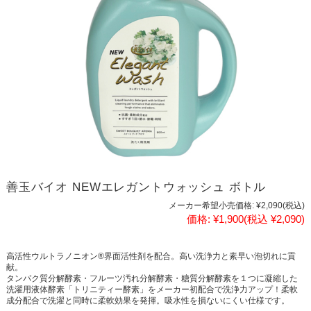
善玉バイオ NEWエレガントウォッシュ ボトル
メーカー希望小売価格:
¥2,090
(税込)
価格:
¥1,900
(税込 ¥2,090)
高活性ウルトラノニオン®界面活性剤を配合。高い洗浄力と素早い泡切れに貢
献。
タンパク質分解酵素・フルーツ汚れ分解酵素・糖質分解酵素を１つに凝縮した
洗濯用液体酵素「トリニティー酵素」をメーカー初配合で洗浄力アップ！柔軟
成分配合で洗濯と同時に柔軟効果を発揮。吸水性を損ないにくい仕様です。