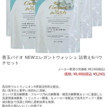
善玉バイオ NEWエレガントウォッシュ 詰替え6パウ
チセット
メーカー希望小売価格:
¥9,240
(税込)
価格:
¥8,400
(税込 ¥9,240)
高活性ウルトラノニオン®界面活性剤を配合。
高い洗浄力と素早い泡切れに貢献。
タンパク質分解酵素・フルーツ汚れ分解酵素・糖質分解酵素を１つに凝縮した
洗濯用液体酵素「トリニティー酵素」をメーカー初配合で洗浄力アップ！柔軟
成分配合で洗濯と同時に柔軟効果を発揮。
吸水性を損ないにくい仕様です。