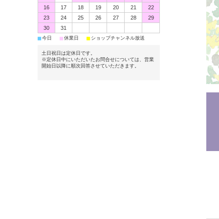
16
17
18
19
20
21
22
23
24
25
26
27
28
29
30
31
■
■
■
今日
休業日
ショップチャンネル放送
土日祝日は定休日です。
※定休日中にいただいたお問合せについては、営業
開始日以降に順次回答させていただきます。