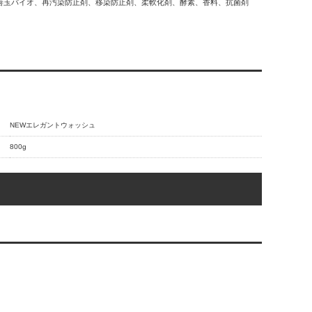
善玉バイオ、再汚染防止剤、移染防止剤、柔軟化剤、酵素、香料、抗菌剤
NEWエレガントウォッシュ
800g