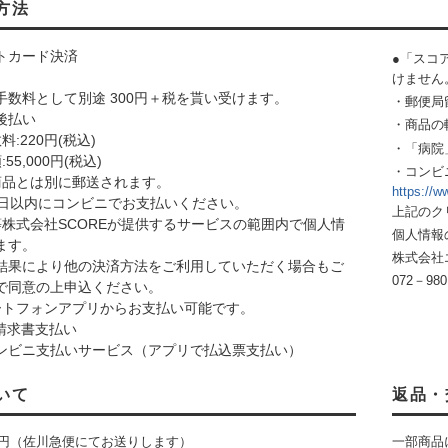
方法
トカード決済
●「スコ
けません
手数料として別途 300円＋税を貰い受けます。
・郵便局
後払い
・商品の
:220円(税込)
・「病院
55,000円(税込)
・コンビ
商品とは別に郵送されます。
https://w
4日以内にコンビニでお支払いください。
上記のク
等株式会社SCOREが提供するサービスの範囲内で個人情
個人情報
ます。
株式会社
結果により他の決済方法をご利用していただく場合もご
072－980
で同意の上申込ください。
ートフォンアプリからお支払い可能です。
ay請求書支払い
ンビニ支払いサービス（アプリで払込票支払い）
いて
返品・
0円（佐川急便にてお送りします）
一部商品