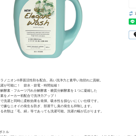
トラノニオン®界面活性剤を配合。高い洗浄力と素早い泡切れに貢献。
洗濯が可能に！ 節水・節電・時間短縮！
分解酵素・フルーツ汚れ分解酵素・糖質分解酵素を１つに凝縮した
素をメーカー初配合で洗浄力アップ！
合で洗濯と同時に柔軟効果を発揮。吸水性を損ないにくい仕様です。
果で嫌なニオイの発生を防ぎ、部屋干し臭の発生も抑制します。
きる衣類は「毛、絹」等であっても洗濯可能。洗濯の幅が広がります。
lボトル