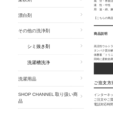
成 分・界面
液 性・中性
用 途・綿、
漂白剤
【こちらの商
その他の洗浄剤
商品説明
シミ抜き剤
高活性ウルトラ
タンパク質分
体酵素「トリ
同時に柔軟効
洗濯槽洗浄
洗濯用品
ご注文方
SHOP CHANNEL 取り扱い商
インターネッ
ご注文やご
品
電話対応時間：