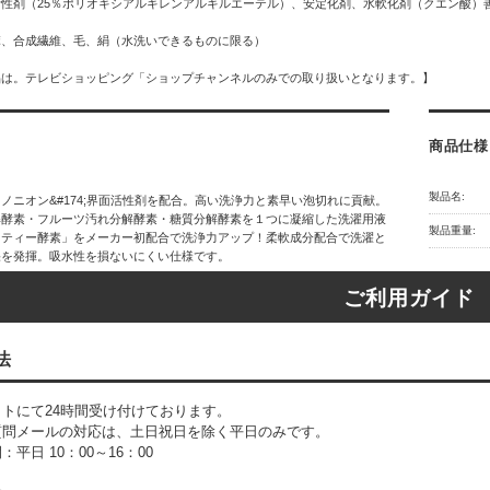
活性剤（25％ポリオキシアルキレンアルキルエーテル）、安定化剤、水軟化剤（クエン酸）
麻、合成繊維、毛、絹（水洗いできるものに限る）
品は。テレビショッピング「ショップチャンネルのみでの取り扱いとなります。】
商品仕様
製品名:
ノニオン&#174;界面活性剤を配合。高い洗浄力と素早い泡切れに貢献。
解酵素・フルーツ汚れ分解酵素・糖質分解酵素を１つに凝縮した洗濯用液
製品重量:
ニティー酵素」をメーカー初配合で洗浄力アップ！柔軟成分配合で洗濯と
果を発揮。吸水性を損ないにくい仕様です。
ご利用ガイド
法
トにて24時間受け付けております。
質問メールの対応は、土日祝日を除く平日のみです。
平日 10：00～16：00