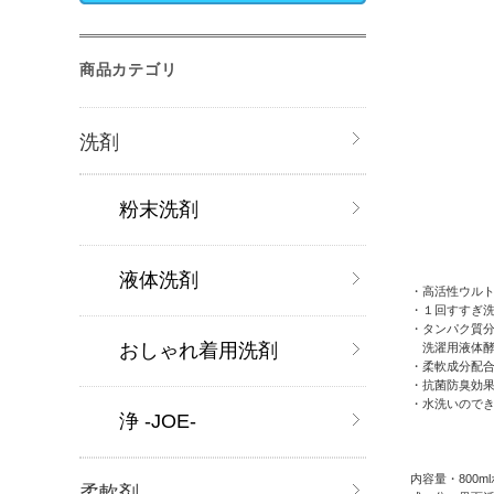
商品カテゴリ
洗剤
粉末洗剤
液体洗剤
・高活性ウル
・１回すすぎ
・タンパク質
おしゃれ着用洗剤
洗濯用液体酵
・柔軟成分配
・抗菌防臭効
・水洗いので
浄 -JOE-
内容量・800m
柔軟剤