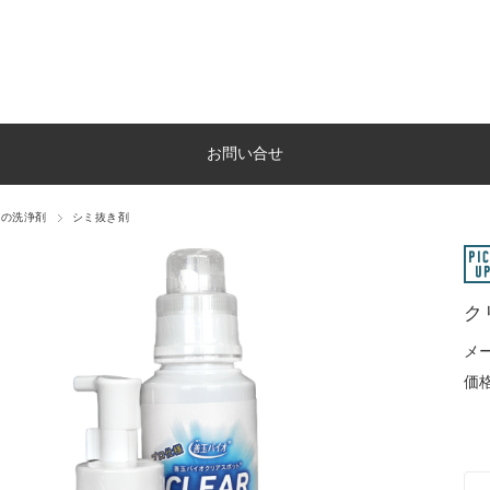
お問い合せ
他の洗浄剤
シミ抜き剤
ク
メ
価格