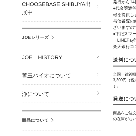
発行から1
CHOOSEBASE SHIBUYA出
●代金譲渡
展中
報を提供し
与信審査の
ざいますの
●下記スマ
JOEシリーズ
・LINEP
楽天銀行コ
JOE HISTORY
送料につ
全国一律90
善玉バイオについて
3,300円
す。
浄について
発送につ
商品をご注
の在庫がな
商品について