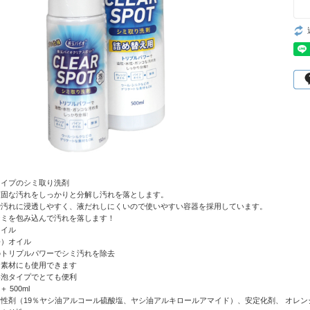
タイプのシミ取り洗剤
頑固な汚れをしっかりと分解し汚れを落とします。
で汚れに浸透しやすく、液だれしにくいので使いやすい容器を採用しています。
シミを包み込んで汚れを落します！
オイル
松）オイル
のトリプルパワーでシミ汚れを除去
な素材にも使用できます
い泡タイプでとても便利
＋ 500ml
性剤（19％ヤシ油アルコール硫酸塩、ヤシ油アルキロールアマイド）、安定化剤、 オレ