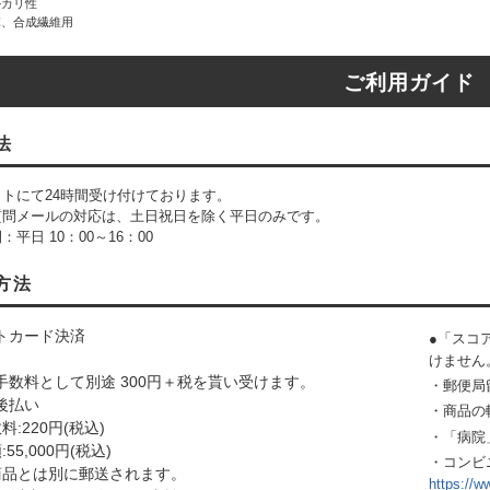
ルカリ性
麻、合成繊維用
ご利用ガイド
法
トにて24時間受け付けております。
質問メールの対応は、土日祝日を除く平日のみです。
平日 10：00～16：00
方法
トカード決済
●「スコ
けません
手数料として別途 300円＋税を貰い受けます。
・郵便局
後払い
・商品の
:220円(税込)
・「病院
55,000円(税込)
・コンビ
商品とは別に郵送されます。
https://w