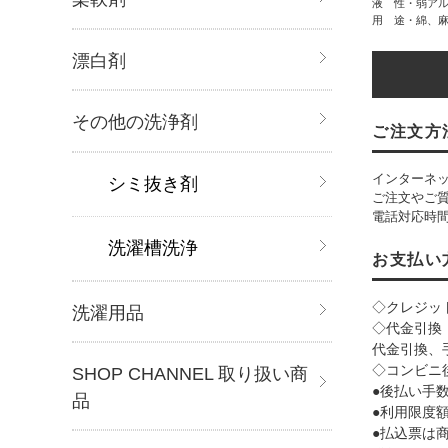
液 性・弱ア
用 途・綿、
漂白剤
その他の洗浄剤
ご注文方
インターネッ
シミ抜き剤
ご注文やご
電話対応時間：
洗濯槽洗浄
お支払い
◇クレジッ
洗濯用品
◇代金引換
代金引換、
◇コンビニ
SHOP CHANNEL 取り扱い商
●後払い手数料
品
●利用限度額:
●払込票は