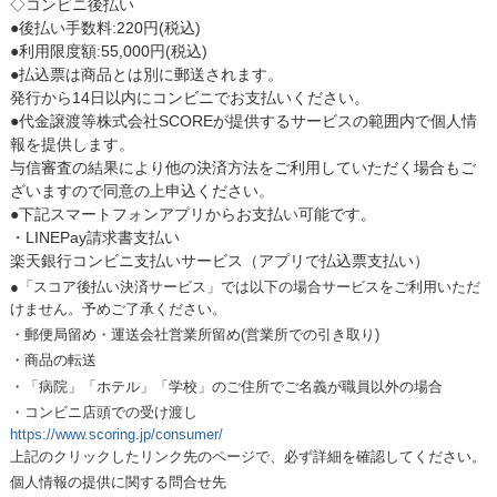
◇コンビニ後払い
●後払い手数料:220円(税込)
●利用限度額:55,000円(税込)
●払込票は商品とは別に郵送されます。
発行から14日以内にコンビニでお支払いください。
●代金譲渡等株式会社SCOREが提供するサービスの範囲内で個人情
報を提供します。
与信審査の結果により他の決済方法をご利用していただく場合もご
ざいますので同意の上申込ください。
●下記スマートフォンアプリからお支払い可能です。
・LINEPay請求書支払い
楽天銀行コンビニ支払いサービス（アプリで払込票支払い）
●「スコア後払い決済サービス」では以下の場合サービスをご利用いただ
けません。予めご了承ください。
・郵便局留め・運送会社営業所留め(営業所での引き取り)
・商品の転送
・「病院」「ホテル」「学校」のご住所でご名義が職員以外の場合
・コンビニ店頭での受け渡し
https://www.scoring.jp/consumer/
上記のクリックしたリンク先のページで、必ず詳細を確認してください。
個人情報の提供に関する問合せ先