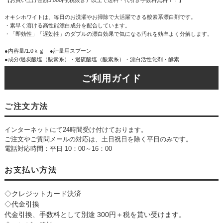
オキシホワイトは、毎日のお洗濯やお掃除で大活躍できる酸素系漂白剤です。
・素早く溶ける高性能漂白成分を配合しています。
・「即効性」「遅効性」のダブルの漂白効果で気になる汚れを効率よく分解します。
●内容量/1.0ｋｇ ●計量用スプーン
●成分/過炭酸塩（酸素系）・過硫酸塩（酸素系）・漂白活性化剤・酵素
ご利用ガイド
ご注文方法
インターネットにて24時間受け付けております。
ご注文やご質問メールの対応は、土日祝日を除く平日のみです。
電話対応時間：平日 10：00～16：00
お支払い方法
◇クレジットカード決済
◇代金引換
代金引換、手数料として別途 300円＋税を貰い受けます。